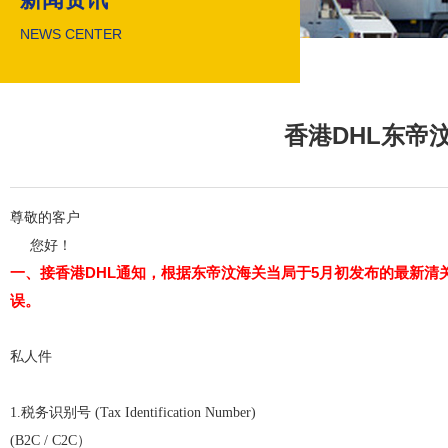
NEWS CENTER
香港DHL东帝
尊敬的客户
您好！
接香港
DHL
通知，根据东帝汶海关当局于
5
月初发布的最新清
一、
误。
私人件
1.税务识别号 (Tax Identification Number)
(B2C / C2C）